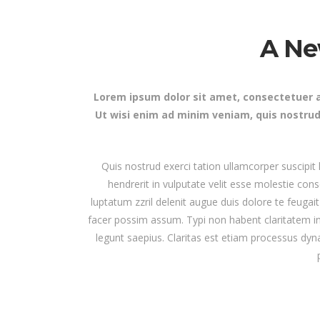
A Ne
Lorem ipsum dolor sit amet, consectetuer a
Ut wisi enim ad minim veniam, quis nostrud
Quis nostrud exerci tation ullamcorper suscipit
hendrerit in vulputate velit esse molestie cons
luptatum zzril delenit augue duis dolore te feugai
facer possim assum. Typi non habent claritatem ins
legunt saepius. Claritas est etiam processus d