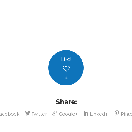
Like
!
4
Share: