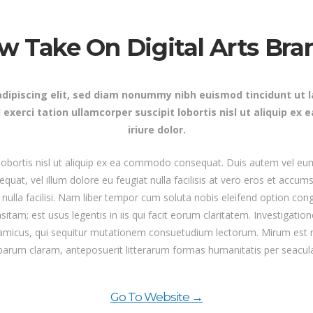
w Take On Digital Arts Bra
dipiscing elit, sed diam nonummy nibh euismod tincidunt ut 
 exerci tation ullamcorper suscipit lobortis nisl ut aliquip 
iriure dolor.
 lobortis nisl ut aliquip ex ea commodo consequat. Duis autem vel eum 
equat, vel illum dolore eu feugiat nulla facilisis at vero eros et accum
t nulla facilisi. Nam liber tempor cum soluta nobis eleifend option c
itam; est usus legentis in iis qui facit eorum claritatem. Investigatio
ynamicus, qui sequitur mutationem consuetudium lectorum. Mirum est
parum claram, anteposuerit litterarum formas humanitatis per seacul
Go To Website →