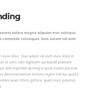
nding
laoreet dolore magna aliquam erat volutpat.
ex ea commodo consequat. Duis autem vel eum
iriure dolor. Duis autem vel eum iriure dolor in
san et iusto odio dignissim qui blandit praesent
ongue nihil imperdiet doming id quod mazim placerat
nes demonstraverunt lectores legere me lius quod ii
 notare quam littera gothica, quam nunc putamus
a